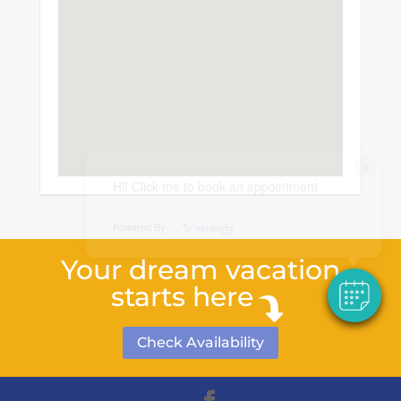
×
Hi! Click me to book an appointment
Powered By
Your dream vacation
starts here
Check Availability